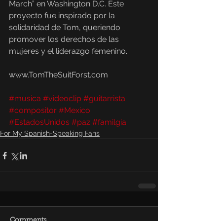
March” en Washington D.C. Este 
proyecto fue inspirado por la 
solidaridad de Tom, queriendo 
promover los derechos de las 
mujeres y el liderazgo femenino.
www.TomTheSuitForst.com 
#musica
#videoclip
#guitarrista
#compositor
#Mexico
#EstadosUnidos
#paz
#familgia
For My Spanish-Speaking Fans
Comments