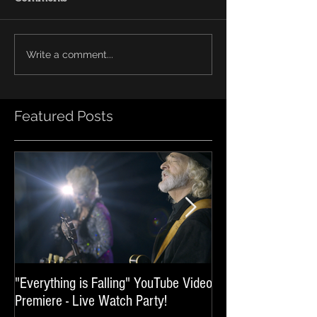
Write a comment...
Featured Posts
"Everything is Falling" YouTube Video
World of Broken He
Premiere - Live Watch Party!
Release