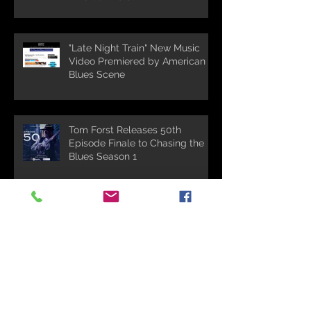
"Late Night Train" New Music
Video Premiered by American
Blues Scene
Tom Forst Releases 50th
Episode Finale to Chasing the
Blues Season 1
TOM THE SUIT FORST NEW
JOYO TECHNOLOGY
ENDORSEMENT
Tom The Suit Forst Releases